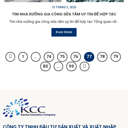
15 THÁNG 3, 2023
TÌM NHÀ XƯỞNG GIA CÔNG SỮA TẮM UY TÍN ĐỂ HỢP TÁC
Tìm nhà xưởng gia công sữa tắm uy tín để hợp tác Tổng quan về...
Xem thêm
1
…
74
75
76
77
78
79
80
…
99
CÔNG TY TNHH ĐẦU TƯ SẢN XUẤT VÀ XUẤT NHẬP