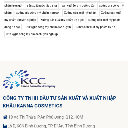
phẩm trọn gói
sản xuất nước tẩy trang
sản xuất Serum dưỡng tóc
xưởng gia công mỹ
phẩm
xưởng gia công mỹ phẩm trọn gói
Xưởng sản xuất mỹ phẩm
Xưởng sản xuất
mỹ phẩm chuyên nghiệp
Xưởng sản xuất mỹ phẩm trọn gói
xưởng sản xuất mỹ phẩm
đáng tin cậy
Đơn vị gia công mỹ phẩm độc quyền
Đơn vị sản xuất mỹ phẩm uy tín
đơn vị gia công mỹ phẩm chuyên nghiệp
CÔNG TY TNHH ĐẦU TƯ SẢN XUẤT VÀ XUẤT NHẬP
KHẨU KANNA COSMETICS
18 Võ Thị Thừa, P.An Phú Đông, Q12, HCM
Lô D, KCN Bình Đường, TP. Dĩ An, Tỉnh Bình Dương