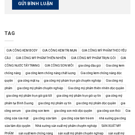
TAG
GIA CÔNG KEM BODY
GIA CÔNG KEM TRỊ MỤN
GIA CÔNG MỸ PHẨM THEO YÊU
CẦU
GIA CÔNG MỸ PHẨM THIÊN NHIÊN
GIA CÔNG MỸ PHẨM TRỌN GÓI
GIA
CÔNG NƯỚC TẨY TRANG
GIA CÔNG SON MÔI
gia công dầu gội
Gia công kem
chống nắng
gia công kem chống nắng chất lượng
Gia công kem chống nắng độc
quyền
gia công mặt nạ
gia công mỹ phảm trọn gói chuyên nghiệp
Gia công mỹ
phẩm
gia công mỹ phẩm chuyên nghiệp
Gia công mỹ phẩm thiên nhiên độc quyền
gia công mỹ phẩm trọn gói giá tốt
gia công mỹ phẩm trọn gói uy tín
gia công mỹ
phẩm tại Bình Dương
gia công mỹ phẩm uy tín
gia công mỹ phẩm độc quyền
gia
công serum
gia công son kem
gia công son môi độc quyền
gia công son thỏi
Gia
công sữa rửa mặt
gia công sữa tắm
gia công sữa tắm trẻ em
nhà xưởng gia công
sữa tắm độc quyền
Nhà xưởng sản xuất mỹ phẩm chuyên nghiệp
SẢN XUẤT MỸ
PHẨM
sản xuất kem chống nắng
sản xuất mỹ phẩm chuyên nghiệp
sản xuất mỹ