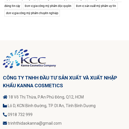
đáng tin cậy
Đơn vị gia công mỹ phẩm độc quyền
Đơn vị sản xuất mỹ phẩm uy tín
đơn vị gia công mỹ phẩm chuyên nghiệp
CÔNG TY TNHH ĐẦU TƯ SẢN XUẤT VÀ XUẤT NHẬP
KHẨU KANNA COSMETICS
18 Võ Thị Thừa, P.An Phú Đông, Q12, HCM
Lô D, KCN Bình Đường, TP. Dĩ An, Tỉnh Bình Dương
0918 732 999
trinhthidaokanna@gmail.com