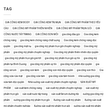
TAG
GIA CÔNG KEM BODY
GIA CÔNG KEM TRỊ MỤN
GIA CÔNG MỸ PHẨM THEO YÊU
CẦU
GIA CÔNG MỸ PHẨM THIÊN NHIÊN
GIA CÔNG MỸ PHẨM TRỌN GÓI
GIA
CÔNG NƯỚC TẨY TRANG
GIA CÔNG SON MÔI
gia công dầu gội
Gia công kem
chống nắng
gia công kem chống nắng chất lượng
Gia công kem chống nắng độc
quyền
gia công mặt nạ
gia công mỹ phảm trọn gói chuyên nghiệp
Gia công mỹ
phẩm
gia công mỹ phẩm chuyên nghiệp
Gia công mỹ phẩm thiên nhiên độc quyền
gia công mỹ phẩm trọn gói giá tốt
gia công mỹ phẩm trọn gói uy tín
gia công mỹ
phẩm tại Bình Dương
gia công mỹ phẩm uy tín
gia công mỹ phẩm độc quyền
gia
công serum
gia công son kem
gia công son môi độc quyền
gia công son thỏi
Gia
công sữa rửa mặt
gia công sữa tắm
gia công sữa tắm trẻ em
nhà xưởng gia công
sữa tắm độc quyền
Nhà xưởng sản xuất mỹ phẩm chuyên nghiệp
SẢN XUẤT MỸ
PHẨM
sản xuất kem chống nắng
sản xuất mỹ phẩm chuyên nghiệp
sản xuất mỹ
phẩm trọn gói
sản xuất nước tẩy trang
sản xuất Serum dưỡng tóc
xưởng gia công mỹ
phẩm
xưởng gia công mỹ phẩm trọn gói
Xưởng sản xuất mỹ phẩm
Xưởng sản xuất
mỹ phẩm chuyên nghiệp
Xưởng sản xuất mỹ phẩm trọn gói
xưởng sản xuất mỹ phẩm