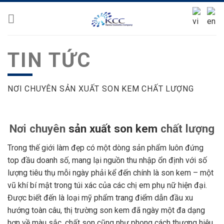
Skip
to
content
TIN TỨC
NƠI CHUYÊN SẢN XUẤT SON KEM CHẤT LƯỢNG
Nơi chuyên
sản xuất son kem
chất lượng
Trong thế giới làm đẹp có một dòng sản phẩm luôn đứng
top đầu doanh số, mang lại nguồn thu nhập ổn định với số
lượng tiêu thụ mỗi ngày phải kể đến chính là son kem – một
vũ khí bí mật trong túi xác của các chị em phụ nữ hiện đại.
Được biết đến là loại mỹ phẩm trang điểm dẫn đầu xu
hướng toàn câu, thị trường son kem đã ngày một đa dạng
hơn về màu sắc, chất son cũng như phong cách thương hiệu.